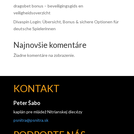
dragobet bonus – beveiligingsgids en
veiligheidsoverzicht
Divaspin Login: Übersicht, Bonus & sichere Optionen für
deutsche Spielerinnen
Najnovšie komentáre
Žiadne komentáre na zobrazenie.
KONTAKT
Peter Šabo
kaplán pre mládež Nitrianskej diecézy
psnitra@psnitra.sk