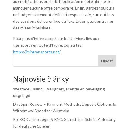
aux notifications push de l’application mobile afin de ne
manquer aucune offre temporaire. Enfin, gardez toujours
un budget clairement défini et respectez‑le, surtout lors
des sessions de jeu en live où l’excitation peut entraîner
des mises impulsives.
Pour plus d’informations sur les services liés aux
transports en Côte d’Ivoire, consultez
https://mintransports.net/
.
Hľadať
Najnovšie články
Westace Casino – Veiligheid, licentie en beveiliging
uitgelegd
DivaSpin Review – Payment Methods, Deposit Options &
Withdrawal Speed for Australia
RollXO Casino Login & KYC: Schritt‑für‑Schritt Anleitung
für deutsche Spieler