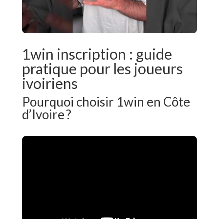
1win inscription : guide
pratique pour les joueurs
ivoiriens
Pourquoi choisir 1win en Côte
d’Ivoire ?