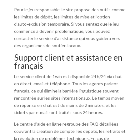
Pour le jeu responsable, le site propose des outils comme
les limites de dépôt, les limites de mise et l’option
d’auto‑exclusion temporaire. Si vous sentez que le jeu
commence à devenir problématique, vous pouvez
contacter le service d’assistance qui vous guidera vers
des organismes de soutien locaux.
Support client et assistance en
français
Le service client de 1win est disponible 24 h/24 via chat
en direct, email et téléphone. Tous les agents parlent
français, ce qui élimine la barrière linguistique souvent
rencontrée sur les sites internationaux. Le temps moyen
de réponse en chat est de moins de 2 minutes, et les
tickets par e‑mail sont traités sous 24 heures.
Le centre d’aide en ligne regroupe des FAQ détaillées
couvrant la création de compte, les dépôts, les retraits et
la résolution de problèmes techniques. En cas de