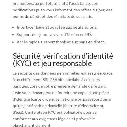
promotions, au portefeuille et à l’assistance. Les
notifications push vous informent des offres du jour, des
bonus de dépôt et des résultats de vos paris.
Interface fluide et adaptée aux petits écrans.
Support des jeux live avec diffusion en HD.
Accès rapide au sportsbook et aux paris en direct.
Sécurité, vérification d’identité
(KYC) et jeu responsable
La sécurité des données personnelles est assurée grâce
à un chiffrement SSL 256 bits, similaire à celui des
banques. Lors de votre première demande de retrait,
1win vous demandera de fournir une copie d’une pièce
d’identité (carte d’identité nationale ou passeport) ainsi
qu’un justificatif de domicile (facture d’électricité ou
d’eau). Cette étape KYC est obligatoire pour se
conformer aux exigences légales et prévenir le
blanchiment d’argent.