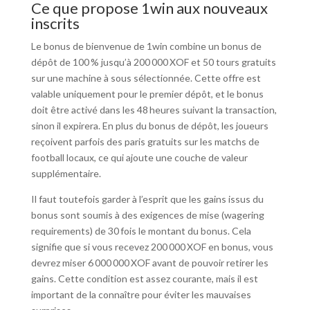
Ce que propose 1win aux nouveaux
inscrits
Le bonus de bienvenue de 1win combine un bonus de
dépôt de 100 % jusqu’à 200 000 XOF et 50 tours gratuits
sur une machine à sous sélectionnée. Cette offre est
valable uniquement pour le premier dépôt, et le bonus
doit être activé dans les 48 heures suivant la transaction,
sinon il expirera. En plus du bonus de dépôt, les joueurs
reçoivent parfois des paris gratuits sur les matchs de
football locaux, ce qui ajoute une couche de valeur
supplémentaire.
Il faut toutefois garder à l’esprit que les gains issus du
bonus sont soumis à des exigences de mise (wagering
requirements) de 30 fois le montant du bonus. Cela
signifie que si vous recevez 200 000 XOF en bonus, vous
devrez miser 6 000 000 XOF avant de pouvoir retirer les
gains. Cette condition est assez courante, mais il est
important de la connaître pour éviter les mauvaises