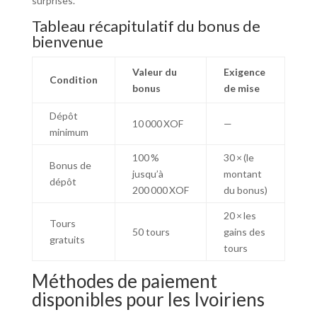
surprises.
Tableau récapitulatif du bonus de
bienvenue
Valeur du
Exigence
Condition
bonus
de mise
Dépôt
10 000 XOF
—
minimum
100 %
30 × (le
Bonus de
jusqu’à
montant
dépôt
200 000 XOF
du bonus)
20 × les
Tours
50 tours
gains des
gratuits
tours
Méthodes de paiement
disponibles pour les Ivoiriens