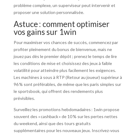
problème complexe, un superviseur peut intervenir et
proposer une solution personnalisée.
Astuce : comment optimiser
vos gains sur 1win
Pour maximiser vos chances de succès, commencez par
profiter pleinement du bonus de bienvenue, mais ne
jouez pas dès le premier dépôt ; prenez le temps de lire
les conditions de mise et choisissez des jeux à faible
volatilité pour atteindre plus facilement les exigences.
Les machines à sous à RTP (Retour au joueur) supérieur à
96 % sont préférables, de même que les paris simples sur
le sportsbook, qui offrent des rendements plus
prévisibles.
Surveillez les promotions hebdomadaires : 1win propose
souvent des « cashback » de 10 % sur les pertes nettes
du weekend, ainsi que des tours gratuits
supplémentaires pour les nouveaux jeux. Inscrivez‑vous