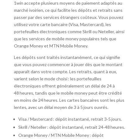
1win accepte plusieurs moyens de paiement adaptés au
marché ivoirien, ce qui facilite les dépôts et retraits sans
passer par des services étrangers coûteux. Vous pouvez
utilisez votre carte bancaire (Visa, Mastercard), les
portefeuilles électroniques comme Skrill ou Neteller, ainsi
que les services de mobile money populaires tels que
Orange Money et MTN Mobile Money.
Les dépôts sont traités instantanément, ce qui signifie
que vous pouvez commencer à jouer dès que le montant
apparaît dans votre compte. Les retraits, quant à eux,
varient selon le mode choisi : les portefeuilles
électroniques offrent généralement un délai de 24 à
48 heures, tandis que le mobile money peut être crédité
en moins de 24 heures. Les cartes bancaires sont les plus
lentes, avec un délai moyen de 3 à 5 jours ouvrés.
Visa / Mastercard : dépôt instantané, retrait 3‑5 jours.
Skrill / Neteller : dépôt instantané, retrait 24‑48 heures.
Orange Money / MTN Mobile Money : dépôt