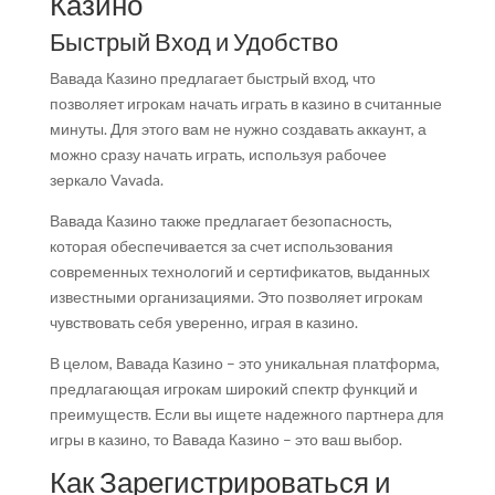
Казино
Быстрый Вход и Удобство
Вавада Казино предлагает быстрый вход, что
позволяет игрокам начать играть в казино в считанные
минуты. Для этого вам не нужно создавать аккаунт, а
можно сразу начать играть, используя рабочее
зеркало Vavada.
Вавада Казино также предлагает безопасность,
которая обеспечивается за счет использования
современных технологий и сертификатов, выданных
известными организациями. Это позволяет игрокам
чувствовать себя уверенно, играя в казино.
В целом, Вавада Казино – это уникальная платформа,
предлагающая игрокам широкий спектр функций и
преимуществ. Если вы ищете надежного партнера для
игры в казино, то Вавада Казино – это ваш выбор.
Как Зарегистрироваться и