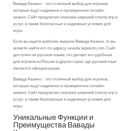
Вавада Казино – это отличный выбор для игроков,
которые ищут надежное и проверенное онлайн-
казино. Сайт предлагает игрокам широкий спектр игр и
услуг, а также безопасные и надежные условия для
игры.
Если вы ищете рабочее зеркало Вавада Казино, то вы
можете найти его по адресу vavada зеркало.com. Сайт
доступен на русском языке, что делает его удобным
для игроков из России и других стран, где русский язык
является официальным.
Вавада Казино – это отличный выбор для игроков,
которые ищут надежное и проверенное онлайн-
казино. Сайт предлагает игрокам широкий спектр игр и
услуг, а также безопасные и надежные условия для
игры.
Уникальные Функции и
Преимущества Вавады