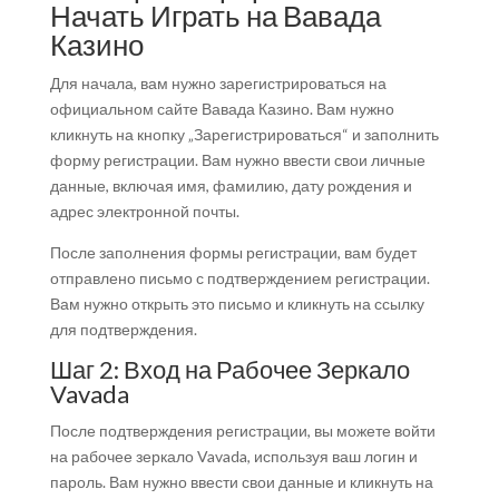
Начать Играть на Вавада
Казино
Для начала, вам нужно зарегистрироваться на
официальном сайте Вавада Казино. Вам нужно
кликнуть на кнопку „Зарегистрироваться“ и заполнить
форму регистрации. Вам нужно ввести свои личные
данные, включая имя, фамилию, дату рождения и
адрес электронной почты.
После заполнения формы регистрации, вам будет
отправлено письмо с подтверждением регистрации.
Вам нужно открыть это письмо и кликнуть на ссылку
для подтверждения.
Шаг 2: Вход на Рабочее Зеркало
Vavada
После подтверждения регистрации, вы можете войти
на рабочее зеркало Vavada, используя ваш логин и
пароль. Вам нужно ввести свои данные и кликнуть на