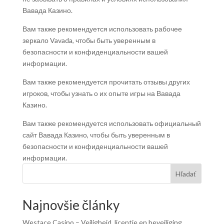
Вавада Казино.
Вам также рекомендуется использовать рабочее
зеркало Vavada, чтобы быть уверенным в
безопасности и конфиденциальности вашей
информации.
Вам также рекомендуется прочитать отзывы других
игроков, чтобы узнать о их опыте игры на Вавада
Казино.
Вам также рекомендуется использовать официальный
сайт Вавада Казино, чтобы быть уверенным в
безопасности и конфиденциальности вашей
информации.
Hľadať
Najnovšie články
Westace Casino – Veiligheid, licentie en beveiliging