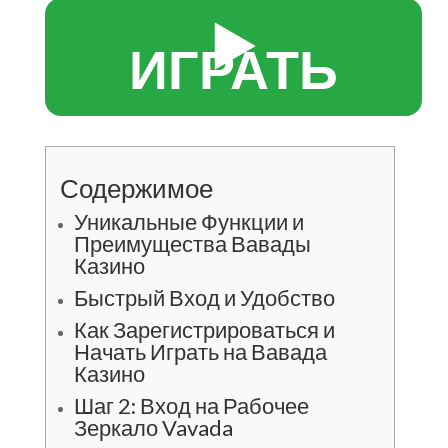
▶️
ИГРАТЬ
Содержимое
Уникальные Функции и
Преимущества Вавады
Казино
Быстрый Вход и Удобство
Как Зарегистрироваться и
Начать Играть на Вавада
Казино
Шаг 2: Вход на Рабочее
Зеркало Vavada