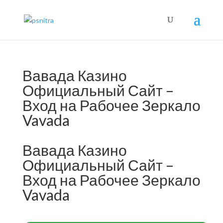
Вавада Казино
Официальный Сайт –
Вход на Рабочее Зеркало
Vavada
Вавада Казино
Официальный Сайт –
Вход на Рабочее Зеркало
Vavada