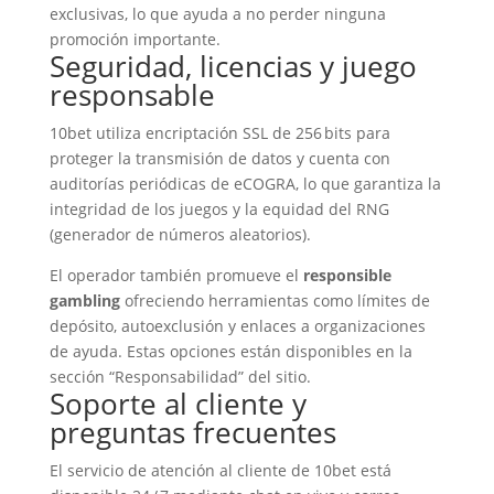
exclusivas, lo que ayuda a no perder ninguna
promoción importante.
Seguridad, licencias y juego
responsable
10bet utiliza encriptación SSL de 256 bits para
proteger la transmisión de datos y cuenta con
auditorías periódicas de eCOGRA, lo que garantiza la
integridad de los juegos y la equidad del RNG
(generador de números aleatorios).
El operador también promueve el
responsible
gambling
ofreciendo herramientas como límites de
depósito, autoexclusión y enlaces a organizaciones
de ayuda. Estas opciones están disponibles en la
sección “Responsabilidad” del sitio.
Soporte al cliente y
preguntas frecuentes
El servicio de atención al cliente de 10bet está