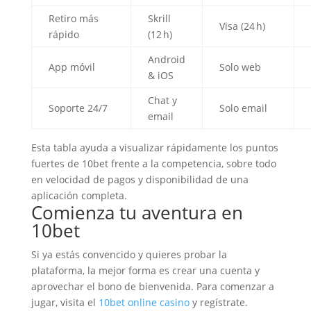
Retiro más
Skrill
Visa (24 h)
rápido
(12 h)
Android
App móvil
Solo web
& iOS
Chat y
Soporte 24/7
Solo email
email
Esta tabla ayuda a visualizar rápidamente los puntos
fuertes de 10bet frente a la competencia, sobre todo
en velocidad de pagos y disponibilidad de una
aplicación completa.
Comienza tu aventura en
10bet
Si ya estás convencido y quieres probar la
plataforma, la mejor forma es crear una cuenta y
aprovechar el bono de bienvenida. Para comenzar a
jugar, visita el
10bet online casino
y regístrate.