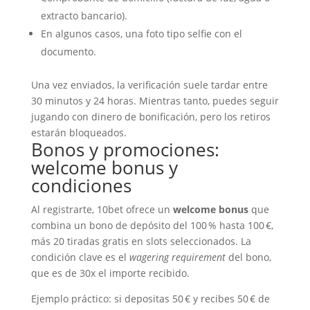
extracto bancario).
En algunos casos, una foto tipo selfie con el
documento.
Una vez enviados, la verificación suele tardar entre
30 minutos y 24 horas. Mientras tanto, puedes seguir
jugando con dinero de bonificación, pero los retiros
estarán bloqueados.
Bonos y promociones:
welcome bonus y
condiciones
Al registrarte, 10bet ofrece un
welcome bonus
que
combina un bono de depósito del 100 % hasta 100 €,
más 20 tiradas gratis en slots seleccionados. La
condición clave es el
wagering requirement
del bono,
que es de 30x el importe recibido.
Ejemplo práctico: si depositas 50 € y recibes 50 € de