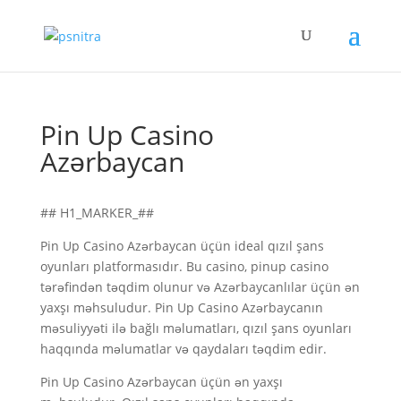
Pin Up Casino
Azərbaycan
##
H1_MARKER_##
Pin Up Casino Azərbaycan üçün ideal qızıl şans
oyunları platformasıdır. Bu casino, pinup casino
tərəfindən təqdim olunur və Azərbaycanlılar üçün ən
yaxşı məhsuludur. Pin Up Casino Azərbaycanın
məsuliyyəti ilə bağlı məlumatları, qızıl şans oyunları
haqqında məlumatlar və qaydaları təqdim edir.
Pin Up Casino Azərbaycan üçün ən yaxşı