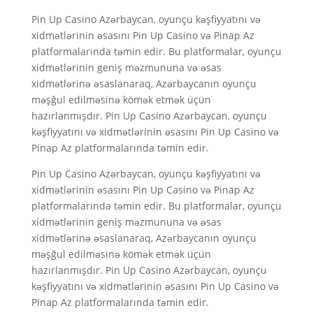
Pin Up Casino Azərbaycan, oyunçu kəşfiyyatını və
xidmətlərinin əsasını Pin Up Casino və Pinap Az
platformalarında təmin edir. Bu platformalar, oyunçu
xidmətlərinin geniş məzmununa və əsas
xidmətlərinə əsaslanaraq, Azərbaycanın oyunçu
məşğul edilməsinə kömək etmək üçün
hazırlanmışdır. Pin Up Casino Azərbaycan, oyunçu
kəşfiyyatını və xidmətlərinin əsasını Pin Up Casino və
Pinap Az platformalarında təmin edir.
Pin Up Casino Azərbaycan, oyunçu kəşfiyyatını və
xidmətlərinin əsasını Pin Up Casino və Pinap Az
platformalarında təmin edir. Bu platformalar, oyunçu
xidmətlərinin geniş məzmununa və əsas
xidmətlərinə əsaslanaraq, Azərbaycanın oyunçu
məşğul edilməsinə kömək etmək üçün
hazırlanmışdır. Pin Up Casino Azərbaycan, oyunçu
kəşfiyyatını və xidmətlərinin əsasını Pin Up Casino və
Pinap Az platformalarında təmin edir.