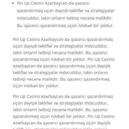
Pin Up Casino Azərbaycan-də qazancı
qazandırmaq üçün dəyişik təkliflər və strategiyalar
mövcuddur, lakin onların tətbiqi necənə malikdir.
Bu, qazancı qazandırmaq üçün növbəli bir yoldur.
Pin Up Casino Azərbaycan-də qazancı qazandırmaq
üçün dəyişik təkliflər və strategiyalar mövcuddur,
lakin onların tətbiqi necənə malikdir. Bu, qazancı
qazandırmaq üçün növbəli bir yoldur. Pin Up Casino
Azərbaycan-də qazancı qazandırmaq üçün dəyişik
təkliflər və strategiyalar mövcuddur, lakin onların
tətbiqi necənə malikdir. Bu, qazancı qazandırmaq
üçün növbəli bir yoldur.
Pin Up Casino Azərbaycan-də qazancı qazandırmaq
üçün dəyişik təkliflər və strategiyalar mövcuddur,
lakin onların tətbiqi necənə malikdir. Bu, qazancı
qazandırmaq üçün növbəli bir yoldur. Pin Up Casino
Azərbaycan-də qazancı qazandırmaq üçün dəyişik