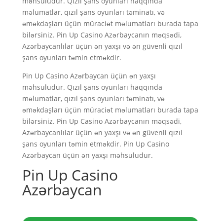
məhsuludur. Qızıl şans oyunları haqqında
məlumatlar, qızıl şans oyunları təminatı, və
əməkdaşları üçün müraciət məlumatları burada tapa
bilərsiniz. Pin Up Casino Azərbaycanın məqsədi,
Azərbaycanlılar üçün ən yaxşı və ən güvenli qızıl
şans oyunları təmin etməkdir.
Pin Up Casino Azərbaycan üçün ən yaxşı
məhsuludur. Qızıl şans oyunları haqqında
məlumatlar, qızıl şans oyunları təminatı, və
əməkdaşları üçün müraciət məlumatları burada tapa
bilərsiniz. Pin Up Casino Azərbaycanın məqsədi,
Azərbaycanlılar üçün ən yaxşı və ən güvenli qızıl
şans oyunları təmin etməkdir. Pin Up Casino
Azərbaycan üçün ən yaxşı məhsuludur.
Pin Up Casino
Azərbaycan