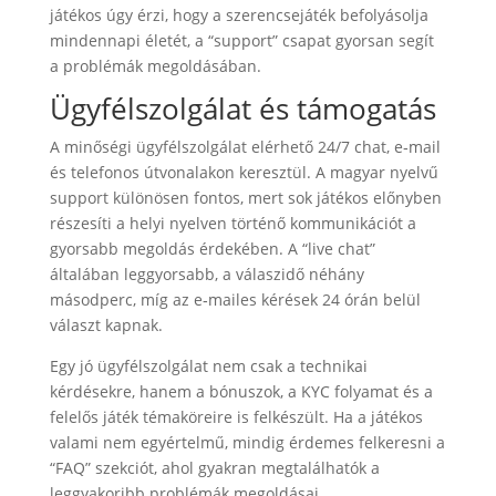
játékos úgy érzi, hogy a szerencsejáték befolyásolja
mindennapi életét, a “support” csapat gyorsan segít
a problémák megoldásában.
Ügyfélszolgálat és támogatás
A minőségi ügyfélszolgálat elérhető 24/7 chat, e‑mail
és telefonos útvonalakon keresztül. A magyar nyelvű
support különösen fontos, mert sok játékos előnyben
részesíti a helyi nyelven történő kommunikációt a
gyorsabb megoldás érdekében. A “live chat”
általában leggyorsabb, a válaszidő néhány
másodperc, míg az e‑mailes kérések 24 órán belül
választ kapnak.
Egy jó ügyfélszolgálat nem csak a technikai
kérdésekre, hanem a bónuszok, a KYC folyamat és a
felelős játék témaköreire is felkészült. Ha a játékos
valami nem egyértelmű, mindig érdemes felkeresni a
“FAQ” szekciót, ahol gyakran megtalálhatók a
leggyakoribb problémák megoldásai.