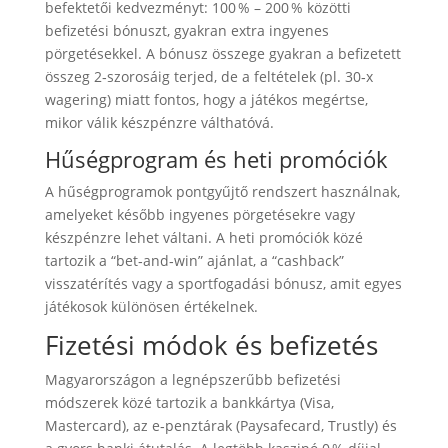
befektetői kedvezményt: 100 % – 200 % közötti
befizetési bónuszt, gyakran extra ingyenes
pörgetésekkel. A bónusz összege gyakran a befizetett
összeg 2‑szorosáig terjed, de a feltételek (pl. 30‑x
wagering) miatt fontos, hogy a játékos megértse,
mikor válik készpénzre válthatóvá.
Hűségprogram és heti promóciók
A hűségprogramok pontgyűjtő rendszert használnak,
amelyeket később ingyenes pörgetésekre vagy
készpénzre lehet váltani. A heti promóciók közé
tartozik a “bet‑and‑win” ajánlat, a “cashback”
visszatérítés vagy a sportfogadási bónusz, amit egyes
játékosok különösen értékelnek.
Fizetési módok és befizetés
Magyarországon a legnépszerűbb befizetési
módszerek közé tartozik a bankkártya (Visa,
Mastercard), az e‑penztárak (Paysafecard, Trustly) és