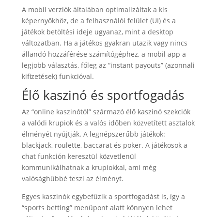
A mobil verziók általában optimalizáltak a kis
képernyőkhöz, de a felhasználói felület (UI) és a
játékok betöltési ideje ugyanaz, mint a desktop
változatban. Ha a játékos gyakran utazik vagy nincs
állandó hozzáférése számítógéphez, a mobil app a
legjobb választás, főleg az “instant payouts” (azonnali
kifizetések) funkcióval.
Élő kaszinó és sportfogadás
Az “online kaszinótól” származó élő kaszinó szekciók
a valódi krupiok és a valós időben közvetített asztalok
élményét nyújtják. A legnépszerűbb játékok:
blackjack, roulette, baccarat és poker. A játékosok a
chat funkción keresztül közvetlenül
kommunikálhatnak a krupiokkal, ami még
valósághűbbé teszi az élményt.
Egyes kaszinók egybefűzik a sportfogadást is, így a
“sports betting” menüpont alatt könnyen lehet