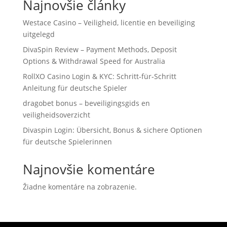
Najnovšie články
Westace Casino – Veiligheid, licentie en beveiliging
uitgelegd
DivaSpin Review – Payment Methods, Deposit
Options & Withdrawal Speed for Australia
RollXO Casino Login & KYC: Schritt‑für‑Schritt
Anleitung für deutsche Spieler
dragobet bonus – beveiligingsgids en
veiligheidsoverzicht
Divaspin Login: Übersicht, Bonus & sichere Optionen
für deutsche Spielerinnen
Najnovšie komentáre
Žiadne komentáre na zobrazenie.