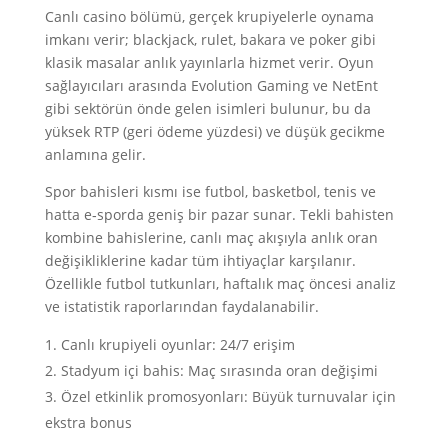
Canlı casino bölümü, gerçek krupiyelerle oynama
imkanı verir; blackjack, rulet, bakara ve poker gibi
klasik masalar anlık yayınlarla hizmet verir. Oyun
sağlayıcıları arasında Evolution Gaming ve NetEnt
gibi sektörün önde gelen isimleri bulunur, bu da
yüksek RTP (geri ödeme yüzdesi) ve düşük gecikme
anlamına gelir.
Spor bahisleri kısmı ise futbol, basketbol, tenis ve
hatta e‑sporda geniş bir pazar sunar. Tekli bahisten
kombine bahislerine, canlı maç akışıyla anlık oran
değişikliklerine kadar tüm ihtiyaçlar karşılanır.
Özellikle futbol tutkunları, haftalık maç öncesi analiz
ve istatistik raporlarından faydalanabilir.
Canlı krupiyeli oyunlar: 24/7 erişim
Stadyum içi bahis: Maç sırasında oran değişimi
Özel etkinlik promosyonları: Büyük turnuvalar için
ekstra bonus