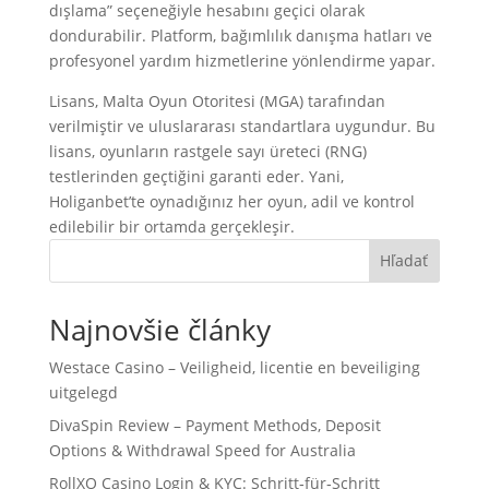
dışlama” seçeneğiyle hesabını geçici olarak
dondurabilir. Platform, bağımlılık danışma hatları ve
profesyonel yardım hizmetlerine yönlendirme yapar.
Lisans, Malta Oyun Otoritesi (MGA) tarafından
verilmiştir ve uluslararası standartlara uygundur. Bu
lisans, oyunların rastgele sayı üreteci (RNG)
testlerinden geçtiğini garanti eder. Yani,
Holiganbet’te oynadığınız her oyun, adil ve kontrol
edilebilir bir ortamda gerçekleşir.
Hľadať
Najnovšie články
Westace Casino – Veiligheid, licentie en beveiliging
uitgelegd
DivaSpin Review – Payment Methods, Deposit
Options & Withdrawal Speed for Australia
RollXO Casino Login & KYC: Schritt‑für‑Schritt