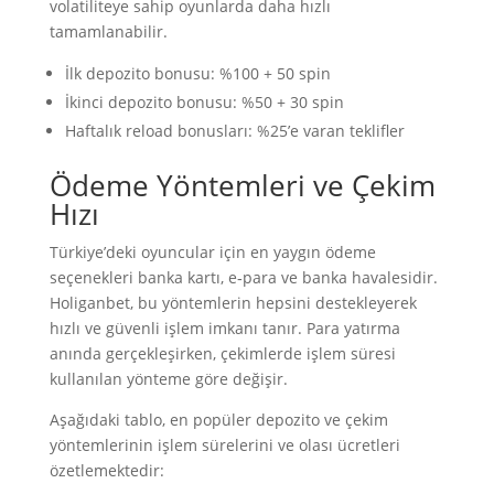
volatiliteye sahip oyunlarda daha hızlı
tamamlanabilir.
İlk depozito bonusu: %100 + 50 spin
İkinci depozito bonusu: %50 + 30 spin
Haftalık reload bonusları: %25’e varan teklifler
Ödeme Yöntemleri ve Çekim
Hızı
Türkiye’deki oyuncular için en yaygın ödeme
seçenekleri banka kartı, e‑para ve banka havalesidir.
Holiganbet, bu yöntemlerin hepsini destekleyerek
hızlı ve güvenli işlem imkanı tanır. Para yatırma
anında gerçekleşirken, çekimlerde işlem süresi
kullanılan yönteme göre değişir.
Aşağıdaki tablo, en popüler depozito ve çekim
yöntemlerinin işlem sürelerini ve olası ücretleri
özetlemektedir: