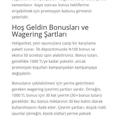
tamamlanır. Kayıt sonrası bonus tekliflerine
erişebilmek için promosyon kodunu girmeniz
yeterlidir.
Hoş Geldin Bonusları ve
Wagering Şartları
Holiganbet, yeni oyunculara cazip bir karşılama
paketi sunar. İlk depozitonuzda %100 bonus ve
ekstra 50 ücretsiz spin alabilirsiniz. Bonus tutarı,
genellikle 1000 TL’ye kadar yükselir, ancak
promosyon koşulları kampanyadan kampanyaya
değişebilir.
Bonusların çekilebilmesi için yerine getirilmesi
gereken wagering (çevrim) şartları vardır. Örneğin,
1000 TL bonus için 30 kat çevrim (30 × bonus tutarı)
gereklidir. Bu, bonus miktarının 30 kez bahis olarak
kullanılmasını ifade eder. Çevrim şartları, düşük riskli
oyunlar (örneğin, klasik slotlar) yerine yüksek