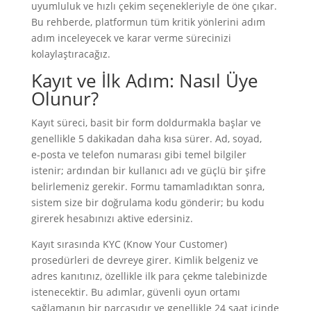
uyumluluk ve hızlı çekim seçenekleriyle de öne çıkar.
Bu rehberde, platformun tüm kritik yönlerini adım
adım inceleyecek ve karar verme sürecinizi
kolaylaştıracağız.
Kayıt ve İlk Adım: Nasıl Üye
Olunur?
Kayıt süreci, basit bir form doldurmakla başlar ve
genellikle 5 dakikadan daha kısa sürer. Ad, soyad,
e‑posta ve telefon numarası gibi temel bilgiler
istenir; ardından bir kullanıcı adı ve güçlü bir şifre
belirlemeniz gerekir. Formu tamamladıktan sonra,
sistem size bir doğrulama kodu gönderir; bu kodu
girerek hesabınızı aktive edersiniz.
Kayıt sırasında KYC (Know Your Customer)
prosedürleri de devreye girer. Kimlik belgeniz ve
adres kanıtınız, özellikle ilk para çekme talebinizde
istenecektir. Bu adımlar, güvenli oyun ortamı
sağlamanın bir parçasıdır ve genellikle 24 saat içinde