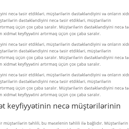
ini necə təsir etdikləri, müştərilərin dəstəkləndiyini və onların xi
tərilərin dəstəkləndiyini necə təsir etdikləri, müştərilərin
artırmaq üçün çox çaba saralır. Müştərilərin dəstəkləndiyini necə tə
ın xidmət keyfiyyətini artırmaq üçün çox çaba saralır.
ini necə təsir etdikləri, müştərilərin dəstəkləndiyini və onların xi
tərilərin dəstəkləndiyini necə təsir etdikləri, müştərilərin
artırmaq üçün çox çaba saralır. Müştərilərin dəstəkləndiyini necə tə
ın xidmət keyfiyyətini artırmaq üçün çox çaba saralır.
ini necə təsir etdikləri, müştərilərin dəstəkləndiyini və onların xi
tərilərin dəstəkləndiyini necə təsir etdikləri, müştərilərin
artırmaq üçün çox çaba saralır. Müştərilərin dəstəkləndiyini necə tə
ın xidmət keyfiyyətini artırmaq üçün çox çaba saralır.
t keyfiyyətinin necə müştərilərinin
 müştərilərin təhlili, bu məselenin təhlili ilə bağlıdır. Müştərilərin