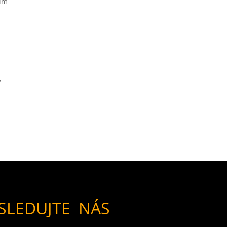
dim
,
SLEDUJTE NÁS