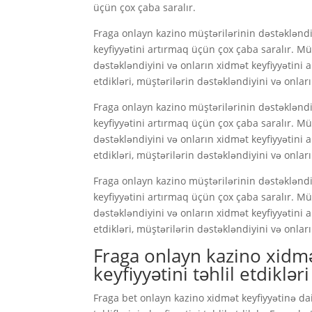
üçün çox çaba saralır.
Fraga onlayn kazino müştərilərinin dəstəkləndiy
keyfiyyətini artırmaq üçün çox çaba saralır. Müş
dəstəkləndiyini və onların xidmət keyfiyyətini 
etdikləri, müştərilərin dəstəkləndiyini və onlar
Fraga onlayn kazino müştərilərinin dəstəkləndiy
keyfiyyətini artırmaq üçün çox çaba saralır. Müş
dəstəkləndiyini və onların xidmət keyfiyyətini 
etdikləri, müştərilərin dəstəkləndiyini və onlar
Fraga onlayn kazino müştərilərinin dəstəkləndiy
keyfiyyətini artırmaq üçün çox çaba saralır. Müş
dəstəkləndiyini və onların xidmət keyfiyyətini 
etdikləri, müştərilərin dəstəkləndiyini və onlar
Fraga onlayn kazino xidmə
keyfiyyətini təhlil etdikləri
Fraga bet onlayn kazino xidmət keyfiyyətinə dair