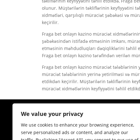
təkliflərinin keyfiyyətini təhlil etdikdə, Fraga
olunur. Müştərilərin təkliflərinin keyfiyyətini 
xidmətləri, qarşılıqlı müraciət şəbəkəsi və müra
keçirilir.
Fraga bet onlayn kazino müraciət xidmətlərinin 
şəbəkəsindən istifadə etməsinin imkanı, müraciə
etməsinin məhdudluqları dəqiqliklərini təhlil etd
Fraga bet onlayn kazino tərəfindən verilən mürac
Fraga bet onlayn kazino müraciət tələblərinin y
müraciət tələblərinin yerinə yetirilməsi və mür
etdikdən keçirilir. Müştərilərin təkliflərinin ke
müraciət xidmətlərinin keyfiyyətini təhlil etdikd
We value your privacy
KONTAKT
We use cookies to enhance your browsing experience,
serve personalized ads or content, and analyze our
traffic. By clicking "Accept All", you consent to our use of