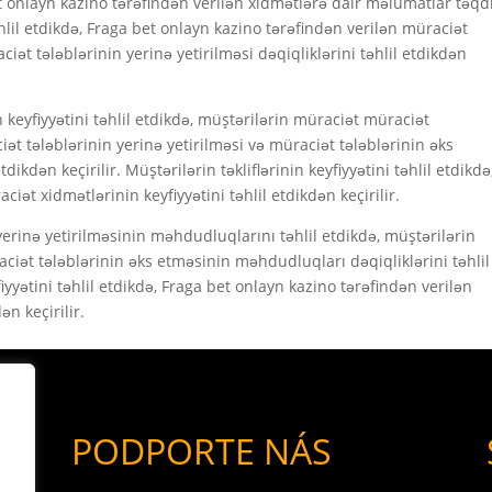
 bet onlayn kazino tərəfindən verilən xidmətlərə dair məlumatlar təq
təhlil etdikdə, Fraga bet onlayn kazino tərəfindən verilən müraciət
ciət tələblərinin yerinə yetirilməsi dəqiqliklərini təhlil etdikdən
keyfiyyətini təhlil etdikdə, müştərilərin müraciət müraciət
t tələblərinin yerinə yetirilməsi və müraciət tələblərinin əks
ikdən keçirilir. Müştərilərin təkliflərinin keyfiyyətini təhlil etdikdə
iət xidmətlərinin keyfiyyətini təhlil etdikdən keçirilir.
erinə yetirilməsinin məhdudluqlarını təhlil etdikdə, müştərilərin
aciət tələblərinin əks etməsinin məhdudluqları dəqiqliklərini təhlil
yfiyyətini təhlil etdikdə, Fraga bet onlayn kazino tərəfindən verilən
ən keçirilir.
PODPORTE NÁS