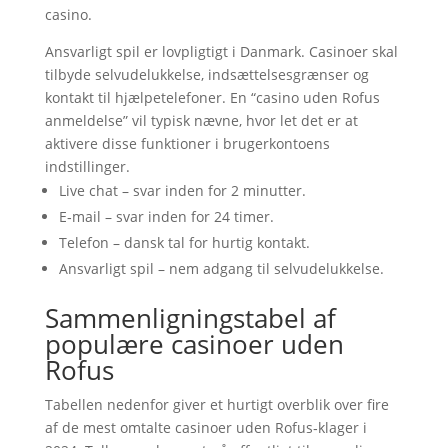
casino.
Ansvarligt spil er lovpligtigt i Danmark. Casinoer skal
tilbyde selvudelukkelse, indsættelsesgrænser og
kontakt til hjælpetelefoner. En “casino uden Rofus
anmeldelse” vil typisk nævne, hvor let det er at
aktivere disse funktioner i brugerkontoens
indstillinger.
Live chat – svar inden for 2 minutter.
E‑mail – svar inden for 24 timer.
Telefon – dansk tal for hurtig kontakt.
Ansvarligt spil – nem adgang til selvudelukkelse.
Sammenligningstabel af
populære casinoer uden
Rofus
Tabellen nedenfor giver et hurtigt overblik over fire
af de mest omtalte casinoer uden Rofus‑klager i