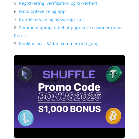
Registrering, verifikation og sikkerhed
Mobiloplevelse og app
Kundeservice og ansvarligt spil
Sammenligningstabel af populære casinoer uden
Rofus
Konklusion – Sådan kommer du i gang