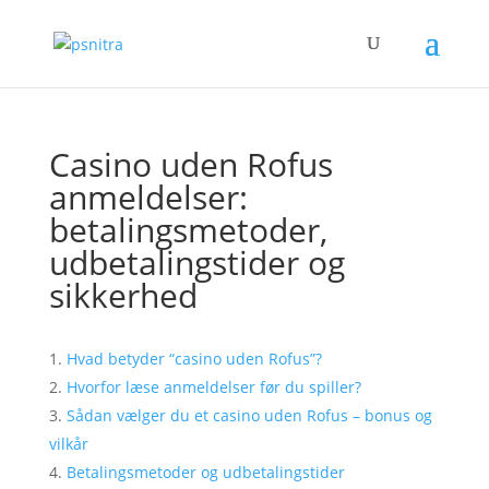
Casino uden Rofus
anmeldelser:
betalingsmetoder,
udbetalingstider og
sikkerhed
Hvad betyder “casino uden Rofus”?
Hvorfor læse anmeldelser før du spiller?
Sådan vælger du et casino uden Rofus – bonus og
vilkår
Betalingsmetoder og udbetalingstider