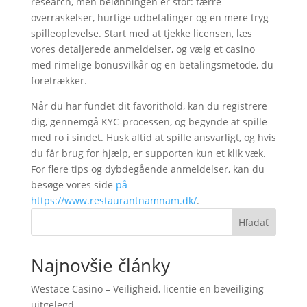
research, men belønningen er stor: færre
overraskelser, hurtige udbetalinger og en mere tryg
spilleoplevelse. Start med at tjekke licensen, læs
vores detaljerede anmeldelser, og vælg et casino
med rimelige bonusvilkår og en betalingsmetode, du
foretrækker.
Når du har fundet dit favorithold, kan du registrere
dig, gennemgå KYC-processen, og begynde at spille
med ro i sindet. Husk altid at spille ansvarligt, og hvis
du får brug for hjælp, er supporten kun et klik væk.
For flere tips og dybdegående anmeldelser, kan du
besøge vores side
på
https://www.restaurantnamnam.dk/
.
Hľadať
Najnovšie články
Westace Casino – Veiligheid, licentie en beveiliging
uitgelegd