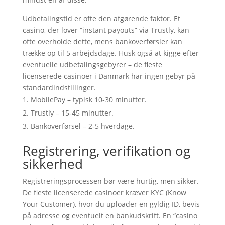
Udbetalingstid er ofte den afgørende faktor. Et
casino, der lover “instant payouts” via Trustly, kan
ofte overholde dette, mens bankoverførsler kan
trække op til 5 arbejdsdage. Husk også at kigge efter
eventuelle udbetalingsgebyrer – de fleste
licenserede casinoer i Danmark har ingen gebyr på
standardindstillinger.
MobilePay – typisk 10‑30 minutter.
Trustly – 15‑45 minutter.
Bankoverførsel – 2‑5 hverdage.
Registrering, verifikation og
sikkerhed
Registreringsprocessen bør være hurtig, men sikker.
De fleste licenserede casinoer kræver KYC (Know
Your Customer), hvor du uploader en gyldig ID, bevis
på adresse og eventuelt en bankudskrift. En “casino