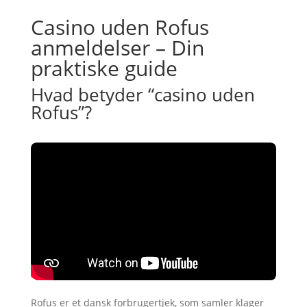
Casino uden Rofus
anmeldelser – Din
praktiske guide
Hvad betyder “casino uden
Rofus”?
Rofus er et dansk forbrugertjek, som samler klager