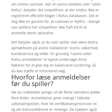
om online casinoer. Når et casino omtales som “uden
Rofus”, betyder det simpelthen, at der endnu ikke er
registreret officielle klager i Rofus‑databasen. Det er
dog ikke en garanti for, at casinoet er fejlfrit – mange
nye spillere har simpelthen ikke haft tid til at
anmelde deres oplevelse.
Det betyder også, at du som spiller skal være ekstra
opmærksom på andre indikatorer: licens, sikkerhed,
kundeservice og vilkår. En grundig “casino uden
Rofus anmeldelse” vil typisk undersøge disse
faktorer for at give dig en balanceret vurdering, så
du kan træffe et informeret valg.
Hvorfor læse anmeldelser
før du spiller?
Før du indbetaler penge, vil de fleste danskere tjekke
flere kilder. Anmeldelser giver indsigt i faktiske
udbetalingstider, hvor let verifikationsprocessen er,
og om bonusvilkårene er rimelige. De hjælper også