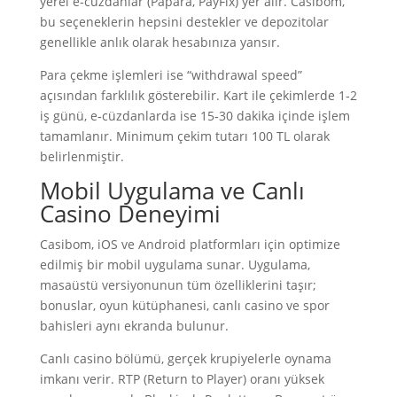
yerel e‑cüzdanlar (Papara, PayFix) yer alır. Casibom,
bu seçeneklerin hepsini destekler ve depozitolar
genellikle anlık olarak hesabınıza yansır.
Para çekme işlemleri ise “withdrawal speed”
açısından farklılık gösterebilir. Kart ile çekimlerde 1‑2
iş günü, e‑cüzdanlarda ise 15‑30 dakika içinde işlem
tamamlanır. Minimum çekim tutarı 100 TL olarak
belirlenmiştir.
Mobil Uygulama ve Canlı
Casino Deneyimi
Casibom, iOS ve Android platformları için optimize
edilmiş bir mobil uygulama sunar. Uygulama,
masaüstü versiyonunun tüm özelliklerini taşır;
bonuslar, oyun kütüphanesi, canlı casino ve spor
bahisleri aynı ekranda bulunur.
Canlı casino bölümü, gerçek krupiyelerle oynama
imkanı verir. RTP (Return to Player) oranı yüksek