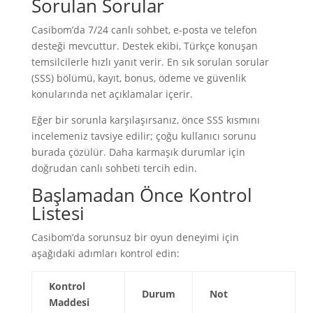
Sorulan Sorular
Casibom’da 7/24 canlı sohbet, e‑posta ve telefon
desteği mevcuttur. Destek ekibi, Türkçe konuşan
temsilcilerle hızlı yanıt verir. En sık sorulan sorular
(SSS) bölümü, kayıt, bonus, ödeme ve güvenlik
konularında net açıklamalar içerir.
Eğer bir sorunla karşılaşırsanız, önce SSS kısmını
incelemeniz tavsiye edilir; çoğu kullanıcı sorunu
burada çözülür. Daha karmaşık durumlar için
doğrudan canlı sohbeti tercih edin.
Başlamadan Önce Kontrol
Listesi
Casibom’da sorunsuz bir oyun deneyimi için
aşağıdaki adımları kontrol edin:
Kontrol
Durum
Not
Maddesi