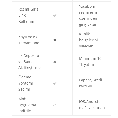
“casibom
Resmi Giriş
resmi giriş”
Linki
✅
üzerinden
Kullanımı
giriş yapın
Kimlik
Kayıt ve KYC
❌
belgelerini
Tamamlandı
yükleyin
İlk Depozito
Minimum 10
ve Bonus
❌
TL yatırın
Aktifleştirme
Ödeme
Papara, kredi
Yöntemi
✅
kartı vb.
Seçimi
Mobil
iOS/Android
Uygulama
✅
mağazasından
İndirildi