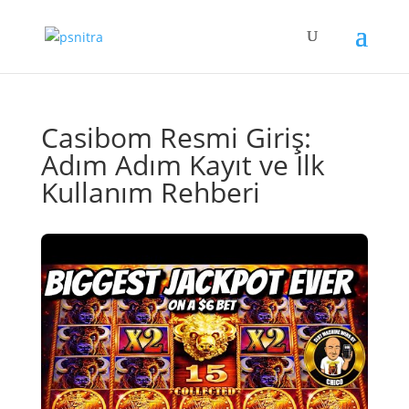
Casibom Resmi Giriş:
Adım Adım Kayıt ve İlk
Kullanım Rehberi