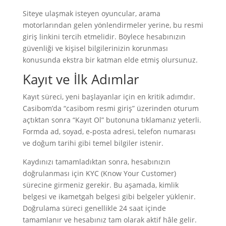
Siteye ulaşmak isteyen oyuncular, arama
motorlarından gelen yönlendirmeler yerine, bu resmi
giriş linkini tercih etmelidir. Böylece hesabınızın
güvenliği ve kişisel bilgilerinizin korunması
konusunda ekstra bir katman elde etmiş olursunuz.
Kayıt ve İlk Adımlar
Kayıt süreci, yeni başlayanlar için en kritik adımdır.
Casibom’da “casibom resmi giriş” üzerinden oturum
açtıktan sonra “Kayıt Ol” butonuna tıklamanız yeterli.
Formda ad, soyad, e‑posta adresi, telefon numarası
ve doğum tarihi gibi temel bilgiler istenir.
Kaydınızı tamamladıktan sonra, hesabınızın
doğrulanması için KYC (Know Your Customer)
sürecine girmeniz gerekir. Bu aşamada, kimlik
belgesi ve ikametgah belgesi gibi belgeler yüklenir.
Doğrulama süreci genellikle 24 saat içinde
tamamlanır ve hesabınız tam olarak aktif hâle gelir.