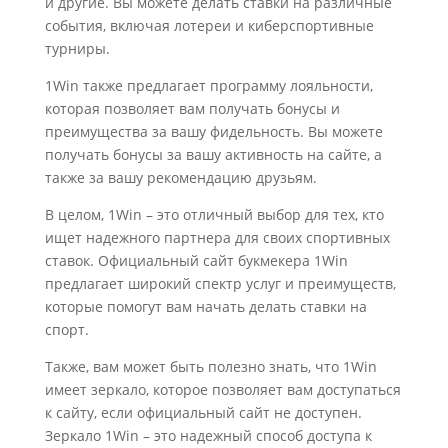
и другие. Вы можете делать ставки на различные
события, включая лотереи и киберспортивные
турниры.
1Win также предлагает программу лояльности,
которая позволяет вам получать бонусы и
преимущества за вашу фидельность. Вы можете
получать бонусы за вашу активность на сайте, а
также за вашу рекомендацию друзьям.
В целом, 1Win – это отличный выбор для тех, кто
ищет надежного партнера для своих спортивных
ставок. Официальный сайт букмекера 1Win
предлагает широкий спектр услуг и преимуществ,
которые помогут вам начать делать ставки на
спорт.
Также, вам может быть полезно знать, что 1Win
имеет зеркало, которое позволяет вам доступаться
к сайту, если официальный сайт не доступен.
Зеркало 1Win – это надежный способ доступа к