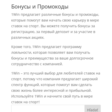
Бонусы и Промокоды
1Win предлагает различные бонусы и промокоды,
которые помогут вам начать свою карьеру в мире
ставок на спорт. Вы можете получить бонусы за
регистрацию, за первый депозит и за участие в
различных акциях.
Кроме того, 1Win предлагает программу
лояльности, которая позволяет вам получать
бонусы и преимущества за ваше долгосрочное
сотрудничество с компанией.
1Win – это лучший выбор для любителей ставок на
спорт, потому что компания предлагает широкий
спектр функций, которые помогут вам сделать
свою жизнь более интересной и прибыльной.
Используйте 1Win и начните свой путь в мире
ставок на спорт!
Hľadať