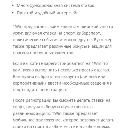
Многофункциональная система ставок
Простой и удобный интерфейс
1Win предлагает своим клиентам широкий спектр
услуг, включая ставки на спорт, киберспорт,
политические события и многое другое. Букмекер
также предлагает различные бонусы и акции для
новых и постоянных клиентов.
Если вы хотите зарегистрироваться на 1Win, то
вам нужно выполнить несколько простых шагов.
Вам нужно выбрать тип аккаунта (личный или
корпоративный), ввести необходимые сведения и
подтвердить регистрацию.
После регистрации вы сможете делать ставки на
спорт, получать бонусы и участвовать в
различных акциях. 1Win также предлагает
мобильное приложение, которое позволяет делать
ставки на спорт в любом месте и в любое время.