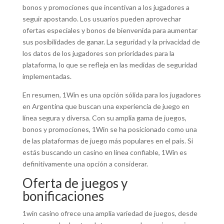
bonos y promociones que incentivan a los jugadores a
seguir apostando. Los usuarios pueden aprovechar
ofertas especiales y bonos de bienvenida para aumentar
sus posibilidades de ganar. La seguridad y la privacidad de
los datos de los jugadores son prioridades para la
plataforma, lo que se refleja en las medidas de seguridad
implementadas.
En resumen, 1Win es una opción sólida para los jugadores
en Argentina que buscan una experiencia de juego en
línea segura y diversa. Con su amplia gama de juegos,
bonos y promociones, 1Win se ha posicionado como una
de las plataformas de juego más populares en el país. Si
estás buscando un casino en línea confiable, 1Win es
definitivamente una opción a considerar.
Oferta de juegos y
bonificaciones
1win casino ofrece una amplia variedad de juegos, desde