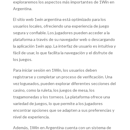
exploraremos los aspectos más importantes de 1Win en
Argentina.
El sitio web 1win argentina está optimizado para los
usuarios locales, ofreciendo una experiencia de juego
segura y confiable. Los jugadores pueden acceder a la
plataforma a través de su navegador web o descargando
la aplicación 1win app. La interfaz de usuario es intuitiva y
fácil de usar, lo que facilita la navegación y el disfrute de
los juegos.
Para iniciar sesión en 1Win, los usuarios deben
registrarse y completar un proceso de verificación. Una
vez logueados, pueden explorar diferentes secciones del
casino, como la ruleta, los juegos de mesa, los
tragamonedas y los torneos. La plataforma ofrece una
variedad de juegos, lo que permite a los jugadores
encontrar opciones que se adapten a sus preferencias y
nivel de experiencia.
Además, 1Win en Argentina cuenta con un sistema de