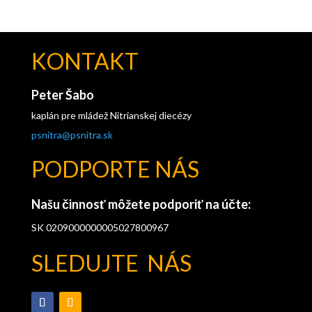
KONTAKT
Peter Šabo
kaplán pre mládež Nitrianskej diecézy
psnitra@psnitra.sk
PODPORTE NÁS
Našu činnosť môžete podporiť na účte:
SK 0209000000005027800967
SLEDUJTE NÁS