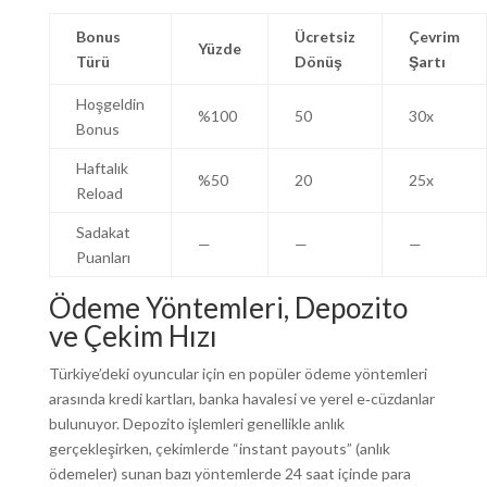
Bonus
Ücretsiz
Çevrim
Yüzde
Türü
Dönüş
Şartı
Hoşgeldin
%100
50
30x
Bonus
Haftalık
%50
20
25x
Reload
Sadakat
—
—
—
Puanları
Ödeme Yöntemleri, Depozito
ve Çekim Hızı
Türkiye’deki oyuncular için en popüler ödeme yöntemleri
arasında kredi kartları, banka havalesi ve yerel e‑cüzdanlar
bulunuyor. Depozito işlemleri genellikle anlık
gerçekleşirken, çekimlerde “instant payouts” (anlık
ödemeler) sunan bazı yöntemlerde 24 saat içinde para