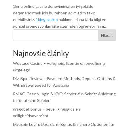
1king online casino deneyiminizi en iyi şekilde
değerlendirmek için bu rehberi adım adım takip
edebilirsiniz.
1king casino
hakkında daha fazla bilgi ve
güncel promosyonları site üzerinden öğrenebilirsiniz.
Hľadať
Najnovšie články
Westace Casino – Veiligheid, licentie en beveiliging
uitgelegd
DivaSpin Review – Payment Methods, Deposit Options &
Withdrawal Speed for Australia
RollXO Casino Login & KYC: Schritt‑für‑Schritt Anleitung
für deutsche Spieler
dragobet bonus – beveiligingsgids en
veiligheidsoverzicht
Divaspin Login: Übersicht, Bonus & sichere Optionen für