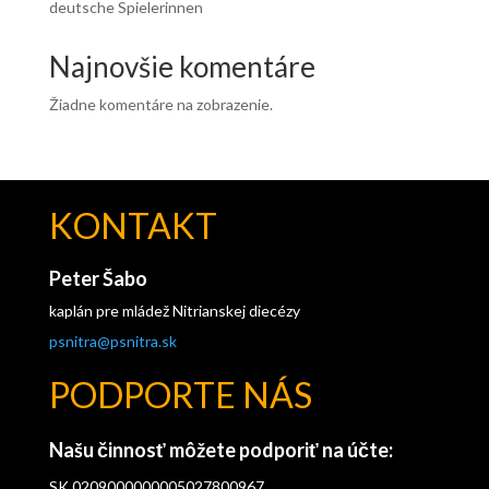
deutsche Spielerinnen
Najnovšie komentáre
Žiadne komentáre na zobrazenie.
KONTAKT
Peter Šabo
kaplán pre mládež Nitrianskej diecézy
psnitra@psnitra.sk
PODPORTE NÁS
Našu činnosť môžete podporiť na účte:
SK 0209000000005027800967