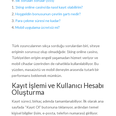
Sık Sorulan Sorular (SSS)
1king online casino’da nasıl kayıt olabilirim?
Hoşgeldin bonusunun çevrim şartı nedir?
Para çekme süresi ne kadar?
Mobil uygulama ücretsiz mi?
Türk oyuncularının sıkça sorduğu sorulardan biri, siteye
erişimin sorunsuz olup olmadığıdır. 1king online casino,
Türkiye’den erişim engeli yaşamadan hizmet veriyor ve
mobil cihazlar üzerinden de rahatlıkla kullanılabiliyor. Bu
yüzden, masaüstü ve mobil deneyim arasında tutarlı bir
performans beklemek mümkün.
Kayıt İşlemi ve Kullanıcı Hesabı
Oluşturma
Kayıt süreci, birkaç adımda tamamlanabiliyor. İlk olarak ana
sayfada “Kayıt Ol” butonuna tıklanıyor, ardından temel
kişisel bilgiler (isim, e‑posta, telefon numarası) giriliyor.