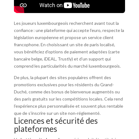
Les joueurs luxembourgeois recherchent avant tout la
confiance : une plateforme qui accepte l’euro, respecte la
législation européenne et propose un service client
francophone. En choisissant un site de paris localisé,
vous bénéficiez d’options de paiement adaptées (carte
bancaire belge, iDEAL, Trustly) et d’un support qui
comprend les particularités du marché luxembourgeois.
De plus, la plupart des sites populaires offrent des
promotions exclusives pour les résidents du Grand-
Duché, comme des bonus de bienvenue augmentés ou
des paris gratuits sur les compétitions locales. Cela rend
l’expérience plus personnalisée et souvent plus rentable
que de s’inscrire sur un site non‑réglementé.
Licences et sécurité des
plateformes