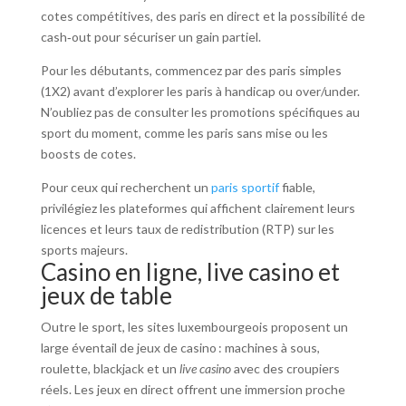
cotes compétitives, des paris en direct et la possibilité de
cash‑out pour sécuriser un gain partiel.
Pour les débutants, commencez par des paris simples
(1X2) avant d’explorer les paris à handicap ou over/under.
N’oubliez pas de consulter les promotions spécifiques au
sport du moment, comme les paris sans mise ou les
boosts de cotes.
Pour ceux qui recherchent un
paris sportif
fiable,
privilégiez les plateformes qui affichent clairement leurs
licences et leurs taux de redistribution (RTP) sur les
sports majeurs.
Casino en ligne, live casino et
jeux de table
Outre le sport, les sites luxembourgeois proposent un
large éventail de jeux de casino : machines à sous,
roulette, blackjack et un
live casino
avec des croupiers
réels. Les jeux en direct offrent une immersion proche