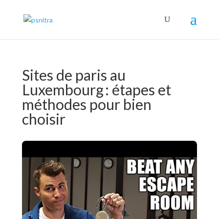
Sites de paris au
Luxembourg : étapes et
méthodes pour bien
choisir