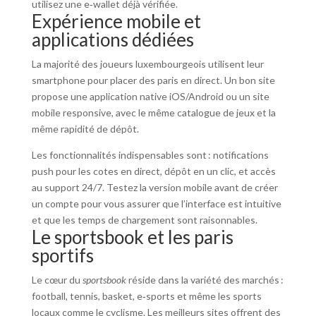
utilisez une e‑wallet déjà vérifiée.
Expérience mobile et
applications dédiées
La majorité des joueurs luxembourgeois utilisent leur
smartphone pour placer des paris en direct. Un bon site
propose une application native iOS/Android ou un site
mobile responsive, avec le même catalogue de jeux et la
même rapidité de dépôt.
Les fonctionnalités indispensables sont : notifications
push pour les cotes en direct, dépôt en un clic, et accès
au support 24/7. Testez la version mobile avant de créer
un compte pour vous assurer que l’interface est intuitive
et que les temps de chargement sont raisonnables.
Le sportsbook et les paris
sportifs
Le cœur du
sportsbook
réside dans la variété des marchés :
football, tennis, basket, e‑sports et même les sports
locaux comme le cyclisme. Les meilleurs sites offrent des