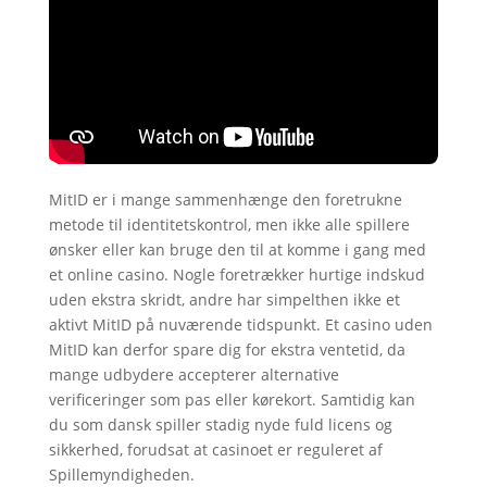
MitID er i mange sammenhænge den foretrukne
metode til identitetskontrol, men ikke alle spillere
ønsker eller kan bruge den til at komme i gang med
et online casino. Nogle foretrækker hurtige indskud
uden ekstra skridt, andre har simpelthen ikke et
aktivt MitID på nuværende tidspunkt. Et casino uden
MitID kan derfor spare dig for ekstra ventetid, da
mange udbydere accepterer alternative
verificeringer som pas eller kørekort. Samtidig kan
du som dansk spiller stadig nyde fuld licens og
sikkerhed, forudsat at casinoet er reguleret af
Spillemyndigheden.