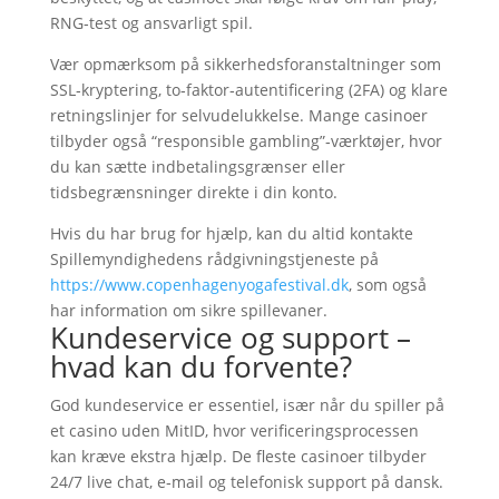
RNG‑test og ansvarligt spil.
Vær opmærksom på sikkerhedsforanstaltninger som
SSL‑kryptering, to‑faktor‑autentificering (2FA) og klare
retningslinjer for selvudelukkelse. Mange casinoer
tilbyder også “responsible gambling”‑værktøjer, hvor
du kan sætte indbetalingsgrænser eller
tidsbegrænsninger direkte i din konto.
Hvis du har brug for hjælp, kan du altid kontakte
Spillemyndighedens rådgivningstjeneste på
https://www.copenhagenyogafestival.dk
, som også
har information om sikre spillevaner.
Kundeservice og support –
hvad kan du forvente?
God kundeservice er essentiel, især når du spiller på
et casino uden MitID, hvor verificeringsprocessen
kan kræve ekstra hjælp. De fleste casinoer tilbyder
24/7 live chat, e‑mail og telefonisk support på dansk.