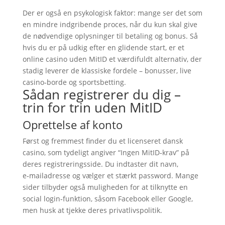
Der er også en psykologisk faktor: mange ser det som
en mindre indgribende proces, når du kun skal give
de nødvendige oplysninger til betaling og bonus. Så
hvis du er på udkig efter en glidende start, er et
online casino uden MitID et værdifuldt alternativ, der
stadig leverer de klassiske fordele – bonusser, live
casino‑borde og sportsbetting.
Sådan registrerer du dig –
trin for trin uden MitID
Oprettelse af konto
Først og fremmest finder du et licenseret dansk
casino, som tydeligt angiver “Ingen MitID‑krav” på
deres registreringsside. Du indtaster dit navn,
e‑mailadresse og vælger et stærkt password. Mange
sider tilbyder også muligheden for at tilknytte en
social login‑funktion, såsom Facebook eller Google,
men husk at tjekke deres privatlivspolitik.