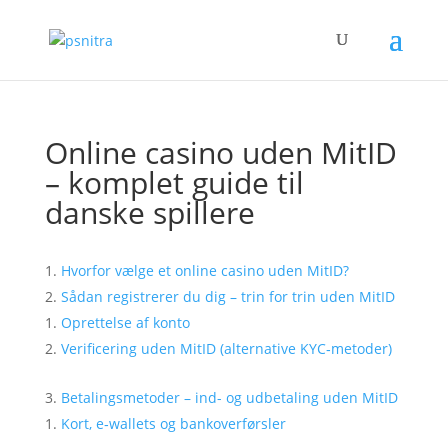
Online casino uden MitID
– komplet guide til
danske spillere
Hvorfor vælge et online casino uden MitID?
Sådan registrerer du dig – trin for trin uden MitID
Oprettelse af konto
Verificering uden MitID (alternative KYC‑metoder)
Betalingsmetoder – ind- og udbetaling uden MitID
Kort, e‑wallets og bankoverførsler