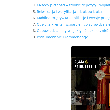
Metody płatności – szybkie depozyty i wypła
Rejestracja i weryfikacja – krok po kroku
Mobilna rozgrywka – aplikacje i wersje prz
Obsługa klienta i wsparcie – co sprawdza si
Odpowiedzialna gra – jak grać bezpiecznie?
Podsumowanie i rekomendacje