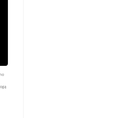
yno
mogą