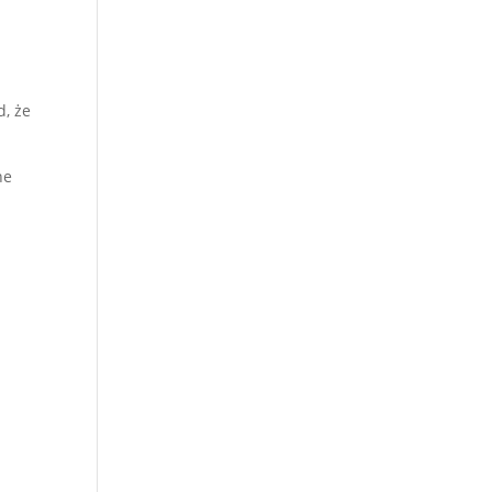
d, że
ne