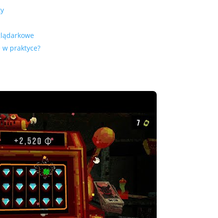
ty
eglądarkowe
ę w praktyce?