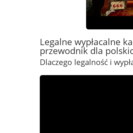
Legalne wypłacalne ka
przewodnik dla polski
Dlaczego legalność i wypł