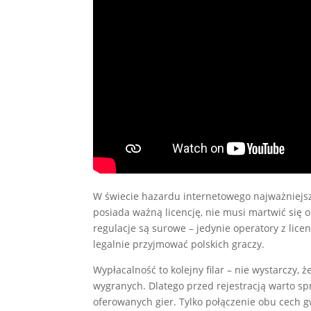
W świecie hazardu internetowego najważniejszy
posiada ważną licencję, nie musi martwić się
regulacje są surowe – jedynie operatory z li
legalnie przyjmować polskich graczy.
Wypłacalność to kolejny filar – nie wystarczy, 
wygranych. Dlatego przed rejestracją warto spr
oferowanych gier. Tylko połączenie obu cech g