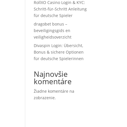
RollXO Casino Login & KYC:
Schritt‑für‑Schritt Anleitung
für deutsche Spieler
dragobet bonus –
beveiligingsgids en
veiligheidsoverzicht
Divaspin Login: Übersicht,
Bonus & sichere Optionen
für deutsche Spielerinnen
Najnovšie
komentáre
Žiadne komentáre na
zobrazenie.