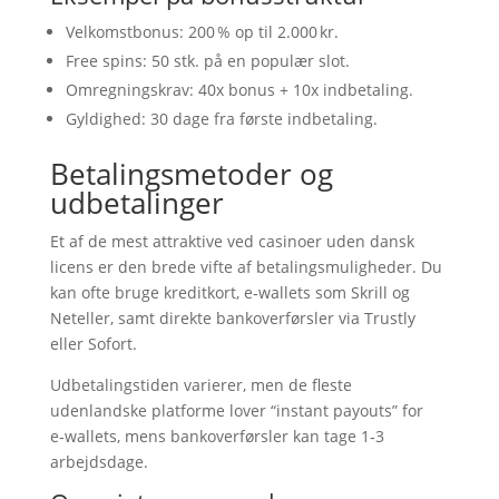
Velkomstbonus: 200 % op til 2.000 kr.
Free spins: 50 stk. på en populær slot.
Omregningskrav: 40x bonus + 10x indbetaling.
Gyldighed: 30 dage fra første indbetaling.
Betalingsmetoder og
udbetalinger
Et af de mest attraktive ved casinoer uden dansk
licens er den brede vifte af betalingsmuligheder. Du
kan ofte bruge kreditkort, e‑wallets som Skrill og
Neteller, samt direkte bankoverførsler via Trustly
eller Sofort.
Udbetalingstiden varierer, men de fleste
udenlandske platforme lover “instant payouts” for
e‑wallets, mens bankoverførsler kan tage 1‑3
arbejdsdage.