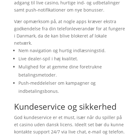
adgang til live casino, hurtige ind- og udbetalinger
samt push‑notifikationer om nye bonusser.
Vær opmærksom på, at nogle apps kræver ekstra
godkendelse fra din telefonleverandør for at fungere
i Danmark, da de kan blive blokeret af lokale
netværk.
Nem navigation og hurtig indlæsningstid.
Live dealer‑spil i høj kvalitet.
Mulighed for at gemme dine foretrukne
betalingsmetoder.
Push‑meddelelser om kampagner og
indbetalingsbonus.
Kundeservice og sikkerhed
God kundeservice er et must, især når du spiller på
et casino uden dansk licens. Ideelt set bør du kunne
kontakte support 24/7 via live chat, e‑mail og telefon.