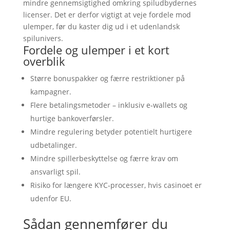
mindre gennemsigtighed omkring spiludbydernes
licenser. Det er derfor vigtigt at veje fordele mod
ulemper, før du kaster dig ud i et udenlandsk
spilunivers.
Fordele og ulemper i et kort
overblik
Større bonuspakker og færre restriktioner på
kampagner.
Flere betalingsmetoder – inklusiv e‑wallets og
hurtige bankoverførsler.
Mindre regulering betyder potentielt hurtigere
udbetalinger.
Mindre spillerbeskyttelse og færre krav om
ansvarligt spil.
Risiko for længere KYC‑processer, hvis casinoet er
udenfor EU.
Sådan gennemfører du