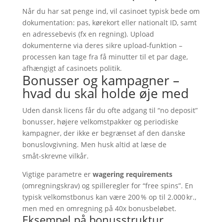
Når du har sat penge ind, vil casinoet typisk bede om
dokumentation: pas, kørekort eller nationalt ID, samt
en adressebevis (fx en regning). Upload
dokumenterne via deres sikre upload‑funktion –
processen kan tage fra få minutter til et par dage,
afhængigt af casinoets politik.
Bonusser og kampagner –
hvad du skal holde øje med
Uden dansk licens får du ofte adgang til “no deposit”
bonusser, højere velkomstpakker og periodiske
kampagner, der ikke er begrænset af den danske
bonuslovgivning. Men husk altid at læse de
småt‑skrevne vilkår.
Vigtige parametre er
wagering requirements
(omregningskrav) og spilleregler for “free spins”. En
typisk velkomstbonus kan være 200 % op til 2.000 kr.,
men med en omregning på 40x bonusbeløbet.
Eksempel på bonusstruktur