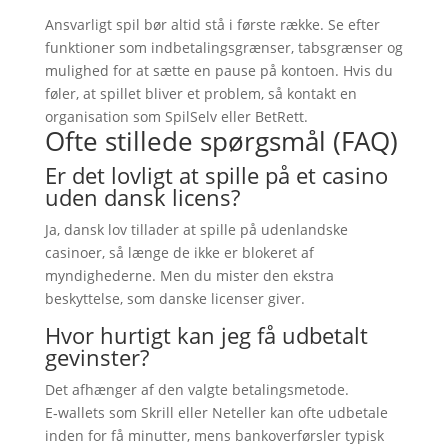
Ansvarligt spil bør altid stå i første række. Se efter
funktioner som indbetalingsgrænser, tabsgrænser og
mulighed for at sætte en pause på kontoen. Hvis du
føler, at spillet bliver et problem, så kontakt en
organisation som SpilSelv eller BetRett.
Ofte stillede spørgsmål (FAQ)
Er det lovligt at spille på et casino
uden dansk licens?
Ja, dansk lov tillader at spille på udenlandske
casinoer, så længe de ikke er blokeret af
myndighederne. Men du mister den ekstra
beskyttelse, som danske licenser giver.
Hvor hurtigt kan jeg få udbetalt
gevinster?
Det afhænger af den valgte betalingsmetode.
E‑wallets som Skrill eller Neteller kan ofte udbetale
inden for få minutter, mens bankoverførsler typisk