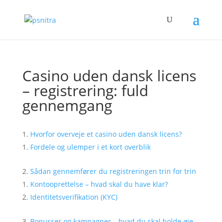
Casino uden dansk licens
– registrering: fuld
gennemgang
Hvorfor overveje et casino uden dansk licens?
Fordele og ulemper i et kort overblik
Sådan gennemfører du registreringen trin for trin
Kontooprettelse – hvad skal du have klar?
Identitetsverifikation (KYC)
Bonusser og kampagner – hvad du skal holde øje