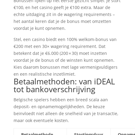
Bonussen lijken op het eerste gezicht simpel: je stort
€100, en het casino geeft je €100 extra. Maar de
echte uitdaging zit in de wagering requirements –
het aantal keren dat je de bonus moet omzetten
voordat je kunt opnemen.
Stel, een casino biedt een 100% welkom‑bonus van
€200 met een 30× wagering requirement. Dat
betekent dat je €6.000 (200 × 30) moet inzetten
voordat je de bonus of de winsten kunt opnemen.
Kies daarom bonussen met lage vermenigvuldigers
en een realistische inzetlimiet.
Betaalmethoden: van iDEAL
tot bankoverschrijving
Belgische spelers hebben een breed scala aan
deposit‑ en opnamemogelijkheden. De keuze
beïnvloedt niet alleen de snelheid van je transactie,
maar ook eventuele kosten.
Betaalmethode
Stortingsduur
Opname