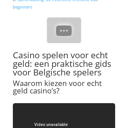
beginners
Casino spelen voor echt
geld: een praktische gids
voor Belgische spelers
Waarom kiezen voor echt
geld casino’s?