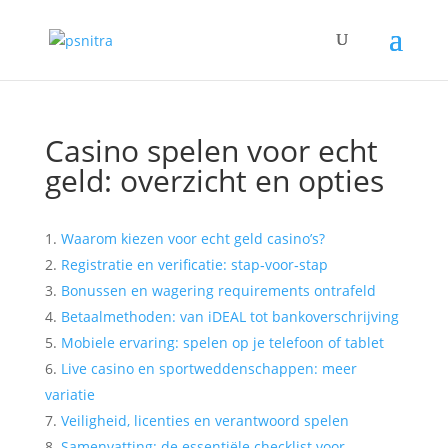
Casino spelen voor echt
geld: overzicht en opties
Waarom kiezen voor echt geld casino’s?
Registratie en verificatie: stap‑voor‑stap
Bonussen en wagering requirements ontrafeld
Betaalmethoden: van iDEAL tot bankoverschrijving
Mobiele ervaring: spelen op je telefoon of tablet
Live casino en sportweddenschappen: meer
variatie
Veiligheid, licenties en verantwoord spelen
Samenvatting: de essentiële checklist voor