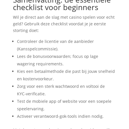
checklist voor beginners
Wil je direct aan de slag met casino spelen voor echt
geld? Gebruik deze checklist voordat je je eerste
storting doet:
Controleer de licentie van de aanbieder
(Kansspelcommissie).
Lees de bonusvoorwaarden; focus op lage
wagering requirements.
Kies een betaalmethode die past bij jouw snelheid
en kostenvoorkeur.
Zorg voor een sterk wachtwoord en voltooi de
KYC‑verificatie.
Test de mobiele app of website voor een soepele
speelervaring.
Activeer verantwoord‑gok‑tools indien nodig.