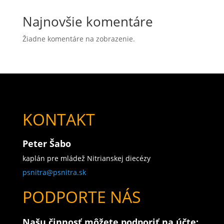
Najnovšie komentáre
Žiadne komentáre na zobrazenie.
KONTAKT
Peter Šabo
kaplán pre mládež Nitrianskej diecézy
psnitra@psnitra.sk
PODPORTE NÁS
Našu činnosť môžete podporiť na účte: