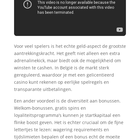
Voor veel spelers is het echte geld‑aspect de grootste
aantrekkingskracht. Het geeft niet alleen een extra
adrenalinekick, maar biedt ook de mogelijkheid om
winsten te cashen. In België is de markt sterk
gereguleerd, waardoor je met een gelicentieerd
casino kunt rekenen op eerlijke spelregels en
transparante uitbetalingen.
Een ander voordeel is de diversiteit aan bonussen.
Welkom‑bonussen, gratis spins en
loyaliteitsprogramma’s kunnen je startkapitaal een
flinke boost geven. Het is echter cruciaal om de fijne
lettertjes te lezen: wagering requirements en
tijdslimieten bepalen of een bonus echt de moeite