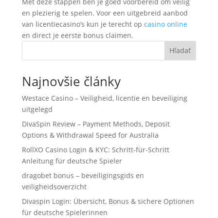
Met deze stappen ben je goed voorbereid om veilig
en plezierig te spelen. Voor een uitgebreid aanbod
van licentie­casino’s kun je terecht op
casino online
en direct je eerste bonus claimen.
Hľadať
Najnovšie články
Westace Casino – Veiligheid, licentie en beveiliging
uitgelegd
DivaSpin Review – Payment Methods, Deposit
Options & Withdrawal Speed for Australia
RollXO Casino Login & KYC: Schritt‑für‑Schritt
Anleitung für deutsche Spieler
dragobet bonus – beveiligingsgids en
veiligheidsoverzicht
Divaspin Login: Übersicht, Bonus & sichere Optionen
für deutsche Spielerinnen