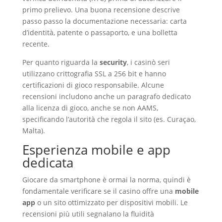
primo prelievo. Una buona recensione descrive
passo passo la documentazione necessaria: carta
d’identità, patente o passaporto, e una bolletta
recente.
Per quanto riguarda la
security
, i casinò seri
utilizzano crittografia SSL a 256 bit e hanno
certificazioni di gioco responsabile. Alcune
recensioni includono anche un paragrafo dedicato
alla licenza di gioco, anche se non AAMS,
specificando l’autorità che regola il sito (es. Curaçao,
Malta).
Esperienza mobile e app
dedicata
Giocare da smartphone è ormai la norma, quindi è
fondamentale verificare se il casino offre una
mobile
app
o un sito ottimizzato per dispositivi mobili. Le
recensioni più utili segnalano la fluidità