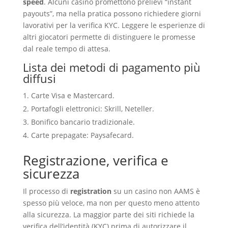
speed
. Alcuni casinò promettono prelievi “instant
payouts”, ma nella pratica possono richiedere giorni
lavorativi per la verifica KYC. Leggere le esperienze di
altri giocatori permette di distinguere le promesse
dal reale tempo di attesa.
Lista dei metodi di pagamento più
diffusi
Carte Visa e Mastercard.
Portafogli elettronici: Skrill, Neteller.
Bonifico bancario tradizionale.
Carte prepagate: Paysafecard.
Registrazione, verifica e
sicurezza
Il processo di
registration
su un casino non AAMS è
spesso più veloce, ma non per questo meno attento
alla sicurezza. La maggior parte dei siti richiede la
verifica dell’identità (KYC) prima di autorizzare il