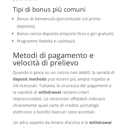
Tipi di bonus più comuni
Bonus di benvenuto (percentuale sul primo
deposito).
Bonus senza deposito (importo fisso o giri gratuiti).
Programmi fedeltà e cashback.
Metodi di pagamento e
velocità di prelievo
Quando si gioca su un casino non AAMS, la varietà di
deposit methods
può essere più ampia rispetto ai
siti licenziati. Tuttavia, la sicurezza dei pagamenti e
la rapidità di
withdrawal
restano criteri
imprescindibili. Le recensioni affidabili indicano
chiaramente quali carte di credito, portafogli
elettronici o bonifici bancari sono accettati.
Un altro aspetto da tenere d’occhio è la
withdrawal