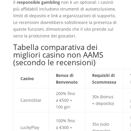
Il
responsible gambling
non è un optional: i casinò
più affidabili includono strumenti di autoesclusione,
limiti di deposito e link a organizzazioni di supporto.
Le recensioni dovrebbero sottolineare la presenza di
queste funzioni, dimostrando che il sito prende sul
serio la protezione dei giocatori.
Tabella comparativa dei
migliori casino non AAMS
(secondo le recensioni)
Bonus di
Requisiti di
Casino
Benvenuto
Scommessa
200% fino
30x (bonus
CasinoStar
a €500 +
+ deposito)
100 giri
100% fino
35x (solo
LuckyPlay
a €300 +
deposito)