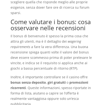
scegliere quella che risponde meglio alle proprie
esigenze, senza dover fare ore di ricerca su forum
sparsi.
Come valutare i bonus: cosa
osservare nelle recensioni
Il bonus di benvenuto è spesso la prima cosa che
attira gli utenti, ma è il dettaglio dei
wagering
requirements
a fare la vera differenza. Una buona
recensione spiega quanti volte il valore del bonus
deve essere scommesso prima di poter prelevare le
vincite, e indica se il requisito si applica anche ai
giochi a bassa percentuale di ritorno (RTP).
Inoltre, è importante controllare se il casino offre
bonus senza deposito
,
giri gratuiti
o
promozioni
ricorrenti
. Queste informazioni, spesso riportate in
forma di lista, aiutano a capire se l’offerta è
realmente vantaggiosa oppure solo un’esca
pubblicitaria.