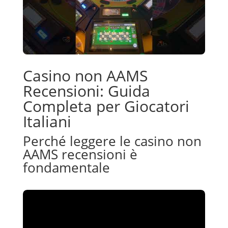
Casino non AAMS
Recensioni: Guida
Completa per Giocatori
Italiani
Perché leggere le casino non
AAMS recensioni è
fondamentale