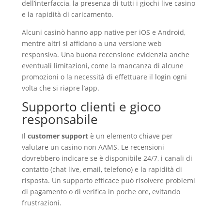
dell’interfaccia, la presenza di tutti i giochi live casino
e la rapidità di caricamento.
Alcuni casinò hanno app native per iOS e Android,
mentre altri si affidano a una versione web
responsiva. Una buona recensione evidenzia anche
eventuali limitazioni, come la mancanza di alcune
promozioni o la necessità di effettuare il login ogni
volta che si riapre l’app.
Supporto clienti e gioco
responsabile
Il
customer support
è un elemento chiave per
valutare un casino non AAMS. Le recensioni
dovrebbero indicare se è disponibile 24/7, i canali di
contatto (chat live, email, telefono) e la rapidità di
risposta. Un supporto efficace può risolvere problemi
di pagamento o di verifica in poche ore, evitando
frustrazioni.