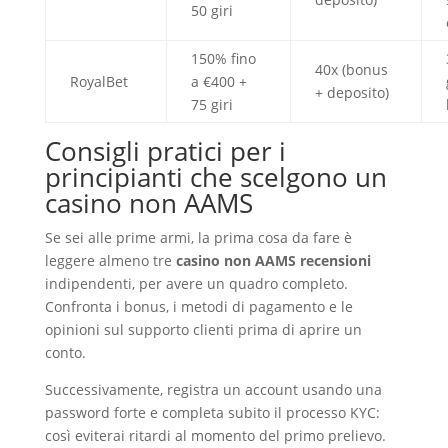
50 giri
150% fino
40x (bonus
RoyalBet
a €400 +
+ deposito)
75 giri
Consigli pratici per i
principianti che scelgono un
casino non AAMS
Se sei alle prime armi, la prima cosa da fare è
leggere almeno tre
casino non AAMS recensioni
indipendenti, per avere un quadro completo.
Confronta i bonus, i metodi di pagamento e le
opinioni sul supporto clienti prima di aprire un
conto.
Successivamente, registra un account usando una
password forte e completa subito il processo KYC:
così eviterai ritardi al momento del primo prelievo.