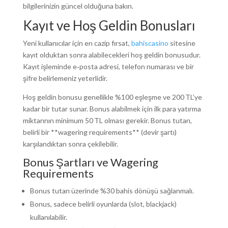
bilgilerinizin güncel olduğuna bakın.
Kayıt ve Hoş Geldin Bonusları
Yeni kullanıcılar için en cazip fırsat,
bahiscasino
sitesine
kayıt olduktan sonra alabilecekleri hoş geldin bonusudur.
Kayıt işleminde e‑posta adresi, telefon numarası ve bir
şifre belirlemeniz yeterlidir.
Hoş geldin bonusu genellikle %100 eşleşme ve 200 TL’ye
kadar bir tutar sunar. Bonus alabilmek için ilk para yatırma
miktarının minimum 50 TL olması gerekir. Bonus tutarı,
belirli bir **wagering requirements** (devir şartı)
karşılandıktan sonra çekilebilir.
Bonus Şartları ve Wagering
Requirements
Bonus tutarı üzerinde %30 bahis dönüşü sağlanmalı.
Bonus, sadece belirli oyunlarda (slot, blackjack)
kullanılabilir.