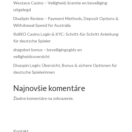
Westace Casino – Veiligheid, licentie en beveiliging
uitgelegd
DivaSpin Review – Payment Methods, Deposit Options &
Withdrawal Speed for Australia
RollXO Casino Login & KYC: Schritt‑für‑Schritt Anleitung
für deutsche Spieler
dragobet bonus – beveiligingsgids en
veiligheidsoverzicht
Divaspin Login: Übersicht, Bonus & sichere Optionen für
deutsche Spielerinnen
Najnovšie komentáre
Žiadne komentáre na zobrazenie.
Kontakt