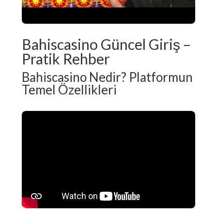
Bahiscasino Güncel Giriş –
Pratik Rehber
Bahiscasino Nedir? Platformun
Temel Özellikleri