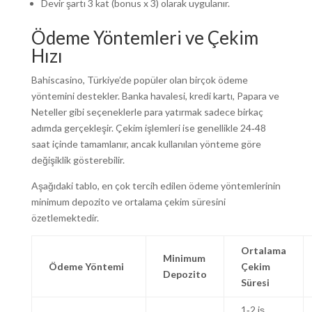
Devir şartı 3 kat (bonus x 3) olarak uygulanır.
Ödeme Yöntemleri ve Çekim
Hızı
Bahiscasino, Türkiye’de popüler olan birçok ödeme
yöntemini destekler. Banka havalesi, kredi kartı, Papara ve
Neteller gibi seçeneklerle para yatırmak sadece birkaç
adımda gerçekleşir. Çekim işlemleri ise genellikle 24‑48
saat içinde tamamlanır, ancak kullanılan yönteme göre
değişiklik gösterebilir.
Aşağıdaki tablo, en çok tercih edilen ödeme yöntemlerinin
minimum depozito ve ortalama çekim süresini
özetlemektedir.
Ortalama
Minimum
Ödeme Yöntemi
Çekim
Depozito
Süresi
1‑2 iş