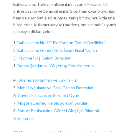
Bahiscasino, Türkiye kullanıcılarına yönelik lisanslı bir
online casino ve bahis sitesidir. Site, hem casino oyunları
hem de spor bahisleri sunarak geniş bir oyuncu kitlesine
hitap eder. Kullanıcı arayüzü modern, hızlı ve mobil uyumlu
olmasıyla dikkat çeker.
Bahiscasino Nedir? Platformun Temel Özellikleri
Bahiscasino Güncel Giriş İşlemi Nasıl Yapılır?
Kayıt ve Hoş Geldin Bonusları
Bonus Şartları ve Wagering Requirements
Ödeme Yöntemleri ve Çekim Hızı
Mobil Uygulama ve Canlı Casino Deneyimi
Güvenlik, Lisans ve Sorumlu Oyun
Müşteri Desteği ve Sık Sorulan Sorular
Sonuç: Bahiscasino Güncel Giriş İçin Bilmeniz
Gerekenler